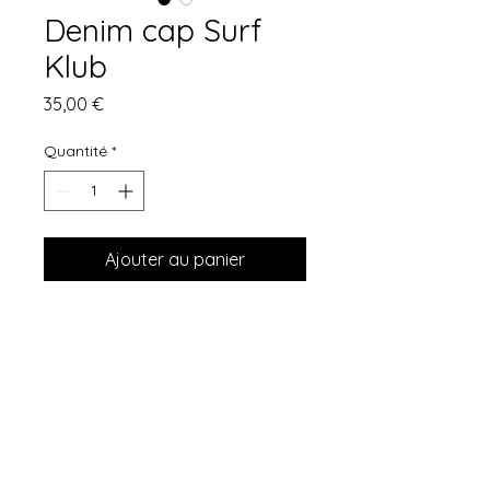
Denim cap Surf
Klub
Prix
35,00 €
Quantité
*
Ajouter au panier
Commander et payer
Imprimée en France dans
notre atelier
100% coton
Certifié Fair Wear et Recylced
Coton