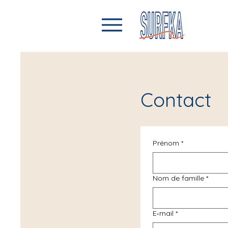
Contact
Prénom
*
Nom de famille
*
E‑mail
*